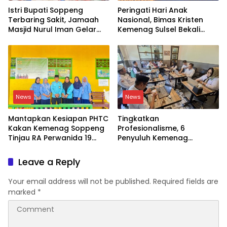
Istri Bupati Soppeng
Peringati Hari Anak
Terbaring Sakit, Jamaah
Nasional, Bimas Kristen
Masjid Nurul Iman Gelar
Kemenag Sulsel Bekali
Aksi Religi
Siswa Dunia Digital
News
News
Mantapkan Kesiapan PHTC
Tingkatkan
Kakan Kemenag Soppeng
Profesionalisme, 6
Tinjau RA Perwanida 19
Penyuluh Kemenag
Galungkalung
Soppeng Ikut CAT UKOM
Kenaikan Jabatan
Leave a Reply
Your email address will not be published.
Required fields are
marked
*