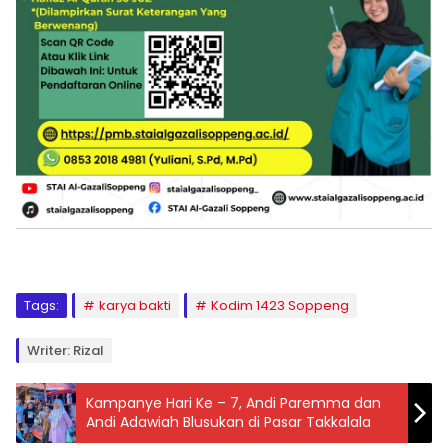
Tags:
karya bakti
Kodim 1423 Soppeng
Writer: Rizal
Kampanye Hari Ke – 7, Andi Paremma dan
Andi Adawiah Blusukan di Pasar Takkalala