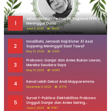
Sehari Setelah Terima SK, Pegawai PPPK Ini
1
Meninggal Dunia
June 3, 2025
16601
Innalillahi, Jemaah Haji Kloter 41 Asal
2
Soppeng Meninggal Saat Tawaf
May 21, 2026
12252
Prabowo: Ganjar dan Anies Bukan Lawan,
3
Mereka Saudara Saya
May 31, 2023
12083
Kenal Lebih Dekat Andi Mapparemma
4
December 5, 2023
10774
Survei Y-Publica: Elektabilitas Prabowo
5
Ungguli Ganjar dan Anies Seiring
Kepuasan Terhadap Jokowi Naik
June 2, 2023
9767