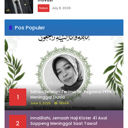
Inovasi
News
July 8, 2026
Pos Populer
Sehari Setelah Terima SK, Pegawai PPPK Ini
1
Meninggal Dunia
June 3, 2025
16554
Innalillahi, Jemaah Haji Kloter 41 Asal
2
Soppeng Meninggal Saat Tawaf