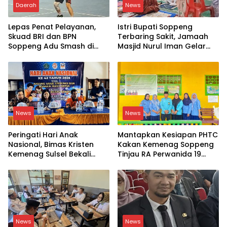
Daerah
News
Lepas Penat Pelayanan,
Istri Bupati Soppeng
Skuad BRI dan BPN
Terbaring Sakit, Jamaah
Soppeng Adu Smash di
Masjid Nurul Iman Gelar
Lapangan
Aksi Religi
News
News
Peringati Hari Anak
Mantapkan Kesiapan PHTC
Nasional, Bimas Kristen
Kakan Kemenag Soppeng
Kemenag Sulsel Bekali
Tinjau RA Perwanida 19
Siswa Dunia Digital
Galungkalung
News
News