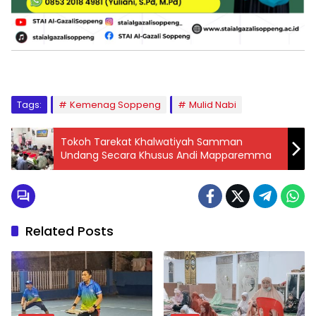
Tags:
Kemenag Soppeng
Mulid Nabi
Tokoh Tarekat Khalwatiyah Samman
Undang Secara Khusus Andi Mapparemma
Related Posts