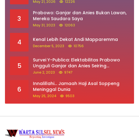
May 21, 2026
12226
Prabowo: Ganjar dan Anies Bukan Lawan,
3
Mereka Saudara Saya
May 31, 2023
12063
Kenal Lebih Dekat Andi Mapparemma
4
December 5, 2023
10756
Survei Y-Publica: Elektabilitas Prabowo
5
Ungguli Ganjar dan Anies Seiring
Kepuasan Terhadap Jokowi Naik
June 2, 2023
9747
Innalillahi… Jamaah Haji Asal Soppeng
6
Meninggal Dunia
May 25, 2024
9503