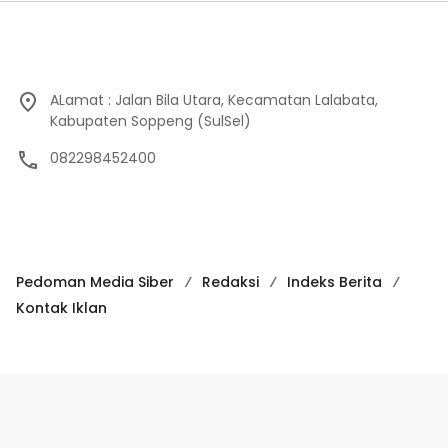
Innalillahi… Jamaah Haji Asal Soppeng
6
Meninggal Dunia
May 25, 2024
9501
ALamat : Jalan Bila Utara, Kecamatan Lalabata,
Kabupaten Soppeng (SulSel)
082298452400
Pedoman Media Siber
Redaksi
Indeks Berita
Kontak Iklan