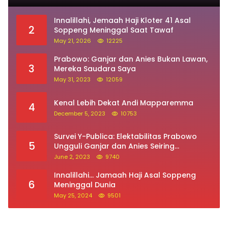
Sehari Setelah Terima SK, Pegawai PPPK Ini
1
Meninggal Dunia
June 3, 2025
16544
Innalillahi, Jemaah Haji Kloter 41 Asal
2
Soppeng Meninggal Saat Tawaf
May 21, 2026
12225
Prabowo: Ganjar dan Anies Bukan Lawan,
3
Mereka Saudara Saya
May 31, 2023
12059
Kenal Lebih Dekat Andi Mapparemma
4
December 5, 2023
10753
Survei Y-Publica: Elektabilitas Prabowo
5
Ungguli Ganjar dan Anies Seiring
Kepuasan Terhadap Jokowi Naik
June 2, 2023
9740