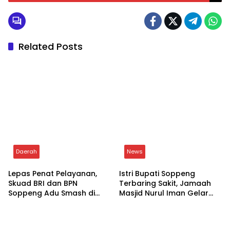
Tags:
Ragam
Writer: Rizal
Panen Raya Padi Serentak Kodam
XIV/Hasanuddin, Kodim 1423/Soppeng Panen
Raya di Kecamatan Lilirilau