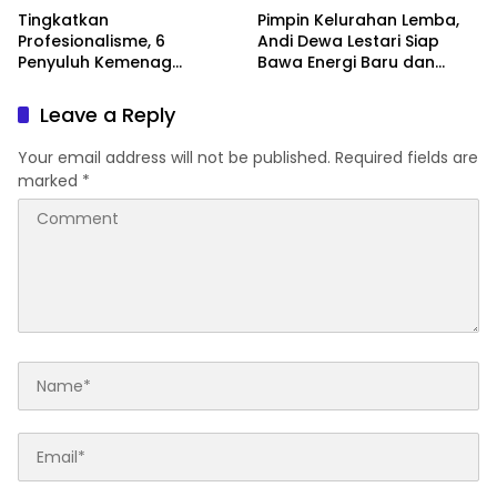
Siswa Dunia Digital
Galungkalung
News
News
Tingkatkan
Pimpin Kelurahan Lemba,
Profesionalisme, 6
Andi Dewa Lestari Siap
Penyuluh Kemenag
Bawa Energi Baru dan
Soppeng Ikut CAT UKOM
Inovasi
Kenaikan Jabatan
Leave a Reply
Your email address will not be published.
Required fields are
marked
*