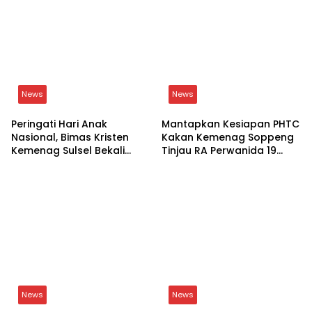
Related Posts
Daerah
News
Lepas Penat Pelayanan,
Istri Bupati Soppeng
Skuad BRI dan BPN
Terbaring Sakit, Jamaah
Soppeng Adu Smash di
Masjid Nurul Iman Gelar
Lapangan
Aksi Religi
News
News
Peringati Hari Anak
Mantapkan Kesiapan PHTC
Nasional, Bimas Kristen
Kakan Kemenag Soppeng
Kemenag Sulsel Bekali
Tinjau RA Perwanida 19