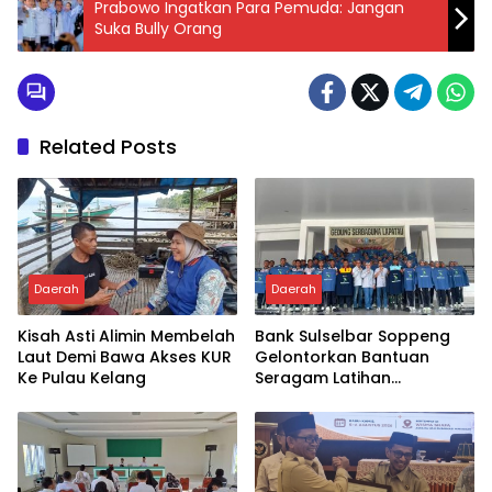
Prabowo Ingatkan Para Pemuda: Jangan
Suka Bully Orang
Related Posts
Daerah
Daerah
Kisah Asti Alimin Membelah
Bank Sulselbar Soppeng
Laut Demi Bawa Akses KUR
Gelontorkan Bantuan
Ke Pulau Kelang
Seragam Latihan
Paskibraka Tahun 2026