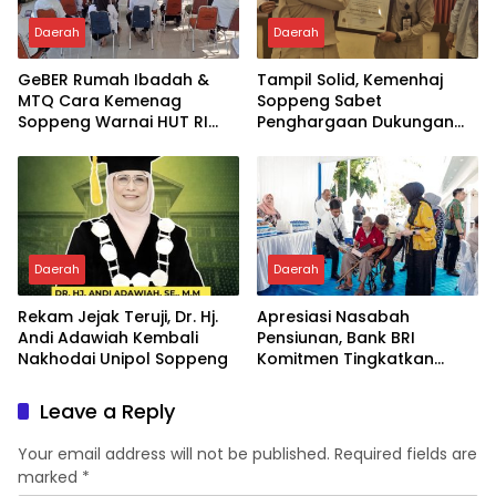
Daerah
Daerah
GeBER Rumah Ibadah &
Tampil Solid, Kemenhaj
MTQ Cara Kemenag
Soppeng Sabet
Soppeng Warnai HUT RI
Penghargaan Dukungan
ke-81
Penyelenggaraan
Kesehatan Haji Terbaik
Daerah
Daerah
Rekam Jejak Teruji, Dr. Hj.
Apresiasi Nasabah
Andi Adawiah Kembali
Pensiunan, Bank BRI
Nakhodai Unipol Soppeng
Komitmen Tingkatkan
Loyalitas dan Layanan
Leave a Reply
Your email address will not be published.
Required fields are
marked
*