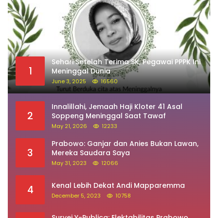
Sehari Setelah Terima SK, Pegawai PPPK Ini
1
Meninggal Dunia
June 3, 2025
16560
Innalillahi, Jemaah Haji Kloter 41 Asal
2
Soppeng Meninggal Saat Tawaf
May 21, 2026
12233
Prabowo: Ganjar dan Anies Bukan Lawan,
3
Mereka Saudara Saya
May 31, 2023
12066
Kenal Lebih Dekat Andi Mapparemma
4
December 5, 2023
10758
Survei Y-Publica: Elektabilitas Prabowo