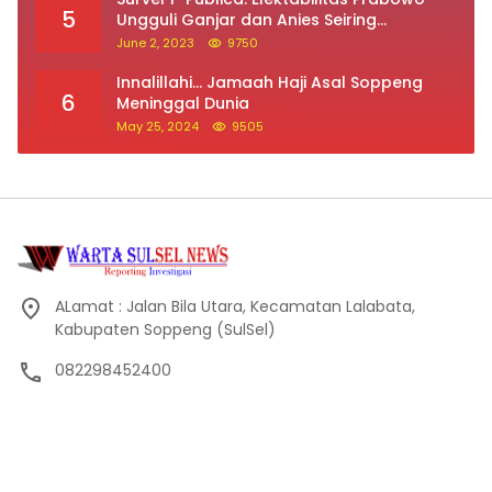
5
Ungguli Ganjar dan Anies Seiring
Kepuasan Terhadap Jokowi Naik
June 2, 2023
9750
Innalillahi… Jamaah Haji Asal Soppeng
6
Meninggal Dunia
May 25, 2024
9505
ALamat : Jalan Bila Utara, Kecamatan Lalabata,
Kabupaten Soppeng (SulSel)
082298452400