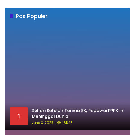
Pos Populer
Sehari Setelah Terima SK, Pegawai PPPK Ini
1
Meninggal Dunia
June 3, 2025
16546