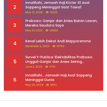
Innalillahi, Jemaah Haji Kloter 41 Asal
2
Soppeng Meninggal Saat Tawaf
May 21, 2026
12225
Prabowo: Ganjar dan Anies Bukan Lawan,
3
Mereka Saudara Saya
May 31, 2023
12060
Kenal Lebih Dekat Andi Mapparemma
4
December 5, 2023
10753
Survei Y-Publica: Elektabilitas Prabowo
5
Ungguli Ganjar dan Anies Seiring
Kepuasan Terhadap Jokowi Naik
June 2, 2023
9741
Innalillahi… Jamaah Haji Asal Soppeng
6
Meninggal Dunia
May 25, 2024
9501