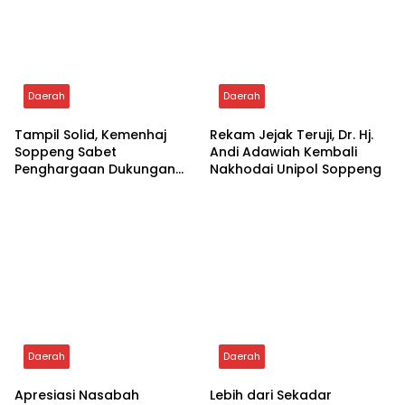
Daerah
Daerah
Tampil Solid, Kemenhaj
Rekam Jejak Teruji, Dr. Hj.
Soppeng Sabet
Andi Adawiah Kembali
Penghargaan Dukungan
Nakhodai Unipol Soppeng
Penyelenggaraan
Kesehatan Haji Terbaik
Daerah
Daerah
Apresiasi Nasabah
Lebih dari Sekadar