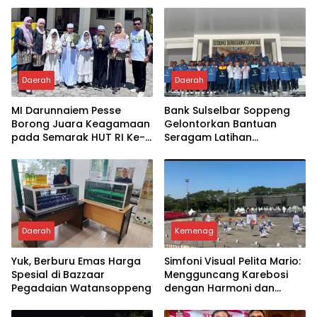
Daerah
Daerah
MI Darunnaiem Pesse
Bank Sulselbar Soppeng
Borong Juara Keagamaan
Gelontorkan Bantuan
pada Semarak HUT RI Ke-
Seragam Latihan
81
Paskibraka Tahun 2026
Daerah
Kemenag
Yuk, Berburu Emas Harga
Simfoni Visual Pelita Mario:
Spesial di Bazzaar
Mengguncang Karebosi
Pegadaian Watansoppeng
dengan Harmoni dan
Bendera