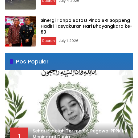
Daerah
July 4, 2026
Sinergi Tanpa Batas! Pinca BRI Soppeng
Hadiri Tasyakuran Hari Bhayangkara ke-
80
Daerah
July 1, 2026
Pos Populer
Sehari Setelah Terima SK, Pegawai PPPK Ini
1
Meninggal Dunia