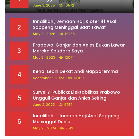
June 3, 2025
16572
Innalillahi, Jemaah Haji Kloter 41 Asal
2
Soppeng Meninggal Saat Tawaf
May 21, 2026
12238
Prabowo: Ganjar dan Anies Bukan Lawan,
3
Mereka Saudara Saya
May 31, 2023
12074
Kenal Lebih Dekat Andi Mapparemma
4
December 5, 2023
10769
Survei Y-Publica: Elektabilitas Prabowo
5
Ungguli Ganjar dan Anies Seiring
Kepuasan Terhadap Jokowi Naik
June 2, 2023
9757
Innalillahi… Jamaah Haji Asal Soppeng
6
Meninggal Dunia
May 25, 2024
9512