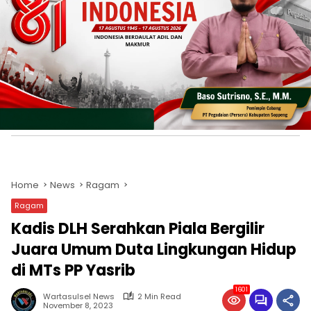
Home
News
Ragam
Ragam
Kadis DLH Serahkan Piala Bergilir
Juara Umum Duta Lingkungan Hidup
di MTs PP Yasrib
1601
Wartasulsel News
2 Min Read
November 8, 2023