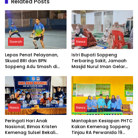
Related Posts
Daerah
News
Lepas Penat Pelayanan,
Istri Bupati Soppeng
Skuad BRI dan BPN
Terbaring Sakit, Jamaah
Soppeng Adu Smash di
Masjid Nurul Iman Gelar
Lapangan
Aksi Religi
News
News
Peringati Hari Anak
Mantapkan Kesiapan PHTC
Nasional, Bimas Kristen
Kakan Kemenag Soppeng
Kemenag Sulsel Bekali
Tinjau RA Perwanida 19