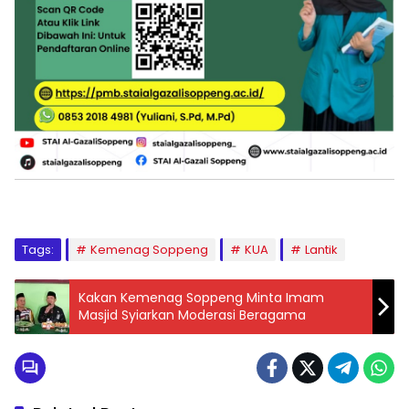
Tags:
Kemenag Soppeng
KUA
Lantik
Kakan Kemenag Soppeng Minta Imam
Masjid Syiarkan Moderasi Beragama