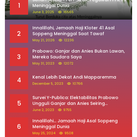
1
Meninggal Dunia
June 3, 2025
16565
Innalillahi, Jemaah Haji Kloter 41 Asal
2
Soppeng Meninggal Saat Tawaf
May 21, 2026
12236
Prabowo: Ganjar dan Anies Bukan Lawan,
3
Mereka Saudara Saya
May 31, 2023
12072
Kenal Lebih Dekat Andi Mapparemma
4
December 5, 2023
10766
Survei Y-Publica: Elektabilitas Prabowo
5
Ungguli Ganjar dan Anies Seiring
Kepuasan Terhadap Jokowi Naik
June 2, 2023
9755
Innalillahi… Jamaah Haji Asal Soppeng
6
Meninggal Dunia
May 25, 2024
9508