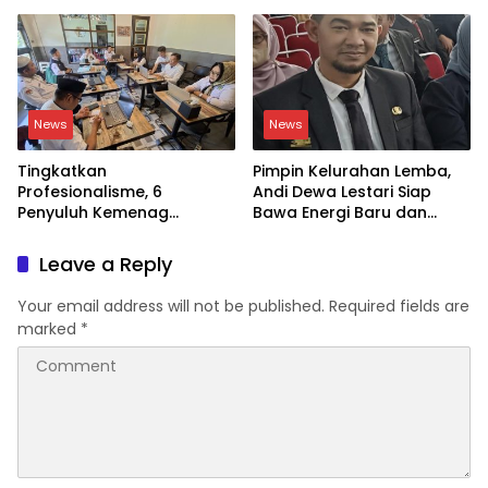
Siswa Dunia Digital
Galungkalung
News
News
Tingkatkan
Pimpin Kelurahan Lemba,
Profesionalisme, 6
Andi Dewa Lestari Siap
Penyuluh Kemenag
Bawa Energi Baru dan
Soppeng Ikut CAT UKOM
Inovasi
Kenaikan Jabatan
Leave a Reply
Your email address will not be published.
Required fields are
marked
*