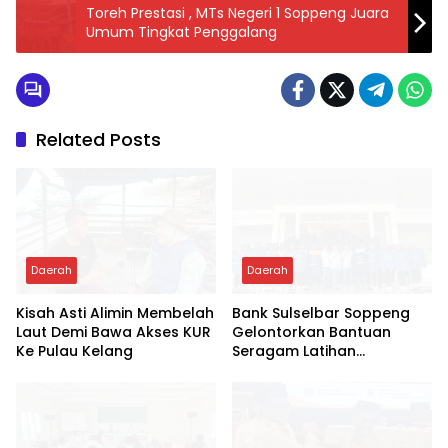
Toreh Prestasi , MTs Negeri 1 Soppeng Juara
Umum Tingkat Penggalang
Related Posts
Daerah
Daerah
Kisah Asti Alimin Membelah
Bank Sulselbar Soppeng
Laut Demi Bawa Akses KUR
Gelontorkan Bantuan
Ke Pulau Kelang
Seragam Latihan
Paskibraka Tahun 2026