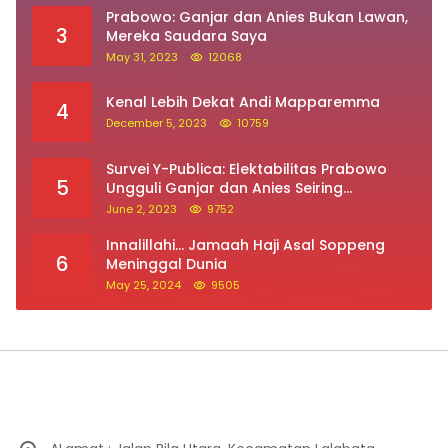
Prabowo: Ganjar dan Anies Bukan Lawan,
3
Mereka Saudara Saya
May 31, 2023
12068
Kenal Lebih Dekat Andi Mapparemma
4
December 5, 2023
10759
Survei Y-Publica: Elektabilitas Prabowo
5
Ungguli Ganjar dan Anies Seiring
Kepuasan Terhadap Jokowi Naik
June 2, 2023
9752
Innalillahi… Jamaah Haji Asal Soppeng
6
Meninggal Dunia
May 25, 2024
9505