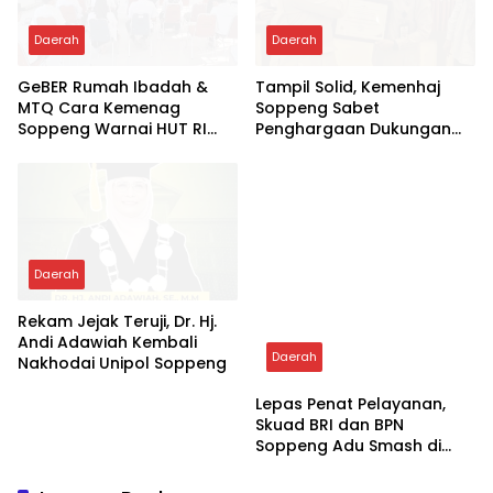
Daerah
Daerah
GeBER Rumah Ibadah &
Tampil Solid, Kemenhaj
MTQ Cara Kemenag
Soppeng Sabet
Soppeng Warnai HUT RI
Penghargaan Dukungan
ke-81
Penyelenggaraan
Kesehatan Haji Terbaik
Daerah
Rekam Jejak Teruji, Dr. Hj.
Andi Adawiah Kembali
Daerah
Nakhodai Unipol Soppeng
Lepas Penat Pelayanan,
Skuad BRI dan BPN
Soppeng Adu Smash di
Lapangan