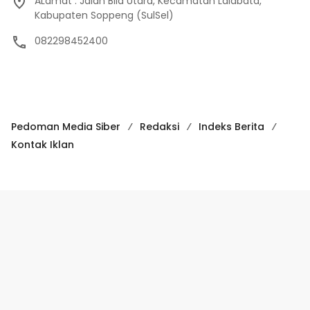
ALamat : Jalan Bila Utara, Kecamatan Lalabata,
Kabupaten Soppeng (SulSel)
082298452400
Pedoman Media Siber
Redaksi
Indeks Berita
Kontak Iklan