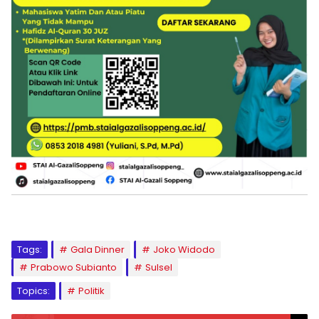
Tags:
Gala Dinner
Joko Widodo
Prabowo Subianto
Sulsel
Topics:
Politik