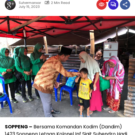
Suhermanxor
2 Min Read
July 15, 2023
SOPPENG –
Bersama Komandan Kodim (Dandim)
1423 Soppeng Letnan Kolonel Inf Sigit Suhendro Hadi