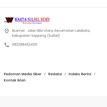
Innalillahi… Jamaah Haji Asal Soppeng
6
Meninggal Dunia
May 25, 2024
9513
ALamat : Jalan Bila Utara, Kecamatan Lalabata,
Kabupaten Soppeng (SulSel)
082298452400
Pedoman Media Siber
Redaksi
Indeks Berita
Kontak Iklan