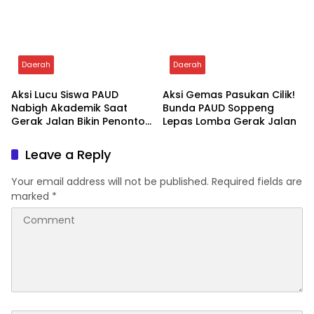
Camat Lalabata Lepas
Fakta Mengejutkan
Lomba Gerak Jalan HUT RI
Terkuak Di Persidangan,
ke-81 Tingkat Pelajar
Posisi Hukum Asmar Lambo
Kian Menguat
Daerah
Daerah
Aksi Lucu Siswa PAUD
Aksi Gemas Pasukan Cilik!
Nabigh Akademik Saat
Bunda PAUD Soppeng
Gerak Jalan Bikin Penonton
Lepas Lomba Gerak Jalan
Tertawa
Leave a Reply
Your email address will not be published.
Required fields are
marked
*