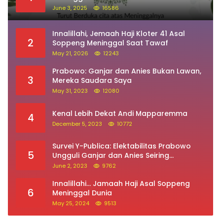
Sehari Setelah Terima SK, Pegawai PPPK Ini
1
Meninggal Dunia
June 3, 2025
16586
Innalillahi, Jemaah Haji Kloter 41 Asal
2
Soppeng Meninggal Saat Tawaf
May 21, 2026
12243
Prabowo: Ganjar dan Anies Bukan Lawan,
3
Mereka Saudara Saya
May 31, 2023
12080
Kenal Lebih Dekat Andi Mapparemma
4
December 5, 2023
10772
Survei Y-Publica: Elektabilitas Prabowo
5
Ungguli Ganjar dan Anies Seiring
Kepuasan Terhadap Jokowi Naik
June 2, 2023
9762