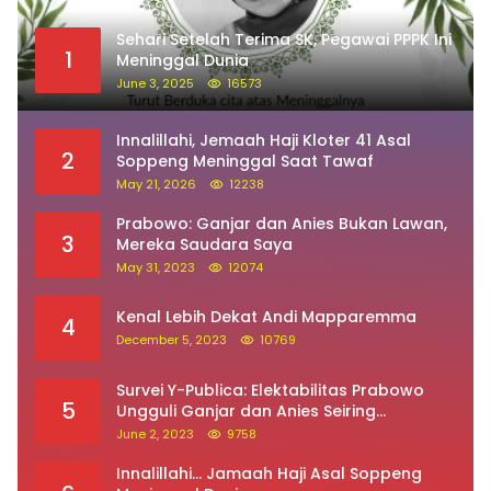
Sehari Setelah Terima SK, Pegawai PPPK Ini
1
Meninggal Dunia
June 3, 2025
16573
Innalillahi, Jemaah Haji Kloter 41 Asal
2
Soppeng Meninggal Saat Tawaf
May 21, 2026
12238
Prabowo: Ganjar dan Anies Bukan Lawan,
3
Mereka Saudara Saya
May 31, 2023
12074
Kenal Lebih Dekat Andi Mapparemma
4
December 5, 2023
10769
Survei Y-Publica: Elektabilitas Prabowo
5
Ungguli Ganjar dan Anies Seiring
Kepuasan Terhadap Jokowi Naik
June 2, 2023
9758
Innalillahi… Jamaah Haji Asal Soppeng