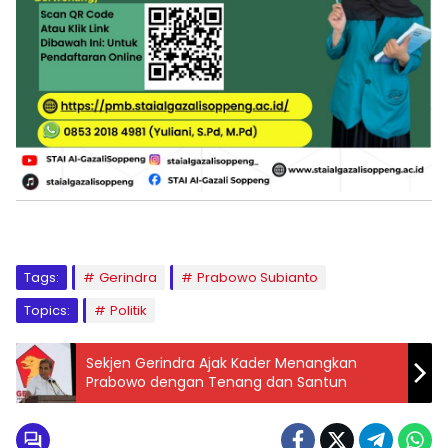
Tags:
Gerindra
Prabowo Subianto
Topics:
Politik
Sekjen Gerindra Ajak Kader Menangkan
Prabowo dengan Tenang dan Santun