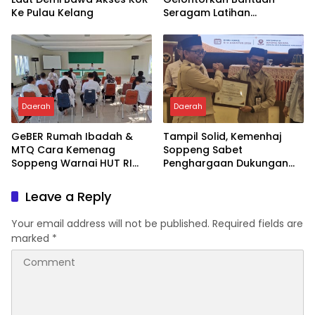
Ke Pulau Kelang
Seragam Latihan
Paskibraka Tahun 2026
Daerah
Daerah
GeBER Rumah Ibadah &
Tampil Solid, Kemenhaj
MTQ Cara Kemenag
Soppeng Sabet
Soppeng Warnai HUT RI
Penghargaan Dukungan
ke-81
Penyelenggaraan
Kesehatan Haji Terbaik
Leave a Reply
Your email address will not be published.
Required fields are
marked
*