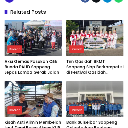
Related Posts
Daerah
Daerah
Aksi Gemas Pasukan Cilik!
Tim Qasidah BKMT
Bunda PAUD Soppeng
Soppeng Siap Berkompetisi
Lepas Lomba Gerak Jalan
di Festival Qasidah
Nasional 2026
Daerah
Daerah
Kisah Asti Alimin Membelah
Bank Sulselbar Soppeng
Laut Demi Bawa Akses KUR
Gelontorkan Bantuan