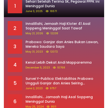
Sehari Setelah Terima SK, Pegawai PPPK Ini
1
Meninggal Dunia
June 3, 2025
16571
Innalillahi, Jemaah Haji Kloter 41 Asal
2
Soppeng Meninggal Saat Tawaf
May 21, 2026
12238
Prabowo: Ganjar dan Anies Bukan Lawan,
3
Mereka Saudara Saya
May 31, 2023
12072
Kenal Lebih Dekat Andi Mapparemma
4
December 5, 2023
10768
Survei Y-Publica: Elektabilitas Prabowo
5
Ungguli Ganjar dan Anies Seiring
Kepuasan Terhadap Jokowi Naik
June 2, 2023
9757
Innalillahi… Jamaah Haji Asal Soppeng
6
Meninggal Dunia