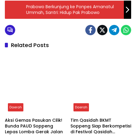
Prabowo Berkunjung ke Ponpes Amanatul
Ummah, Santri: Hidup Pak Prabowo