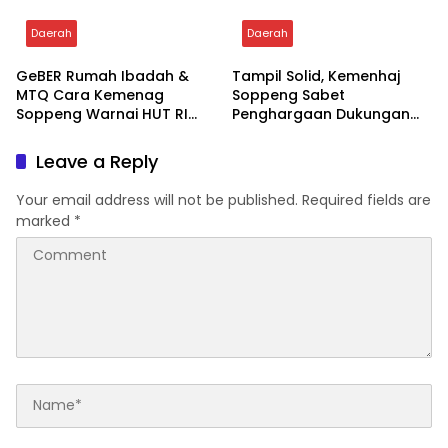
Ke Pulau Kelang
Seragam Latihan
Paskibraka Tahun 2026
Daerah
Daerah
GeBER Rumah Ibadah &
Tampil Solid, Kemenhaj
MTQ Cara Kemenag
Soppeng Sabet
Soppeng Warnai HUT RI
Penghargaan Dukungan
ke-81
Penyelenggaraan
Kesehatan Haji Terbaik
Leave a Reply
Your email address will not be published.
Required fields are
marked
*