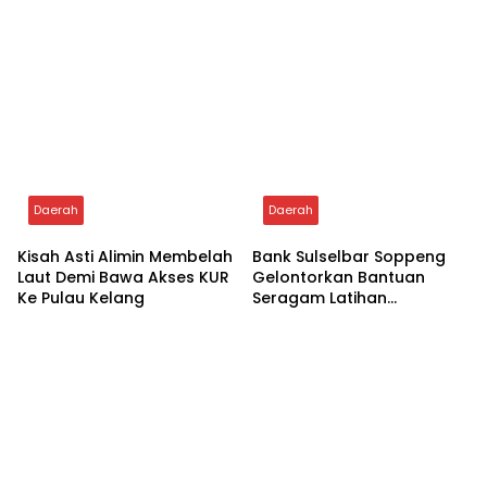
Related Posts
Daerah
Daerah
Aksi Gemas Pasukan Cilik!
Tim Qasidah BKMT
Bunda PAUD Soppeng
Soppeng Siap Berkompetisi
Lepas Lomba Gerak Jalan
di Festival Qasidah
Nasional 2026
Daerah
Daerah
Kisah Asti Alimin Membelah
Bank Sulselbar Soppeng
Laut Demi Bawa Akses KUR
Gelontorkan Bantuan