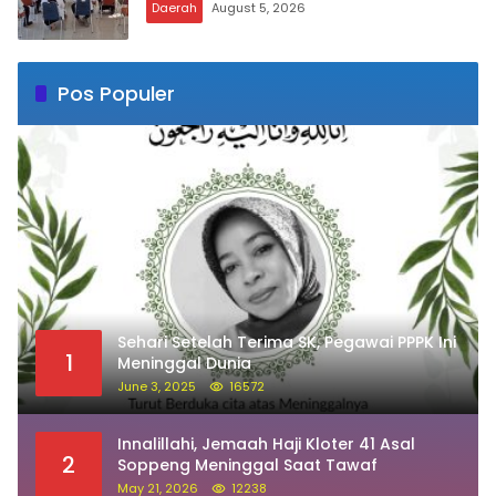
Daerah
August 5, 2026
Pos Populer
Sehari Setelah Terima SK, Pegawai PPPK Ini
1
Meninggal Dunia
June 3, 2025
16572
Innalillahi, Jemaah Haji Kloter 41 Asal
2
Soppeng Meninggal Saat Tawaf
May 21, 2026
12238