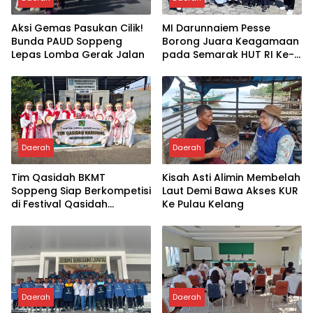
Aksi Gemas Pasukan Cilik!
MI Darunnaiem Pesse
Bunda PAUD Soppeng
Borong Juara Keagamaan
Lepas Lomba Gerak Jalan
pada Semarak HUT RI Ke-
81
Daerah
Daerah
Tim Qasidah BKMT
Kisah Asti Alimin Membelah
Soppeng Siap Berkompetisi
Laut Demi Bawa Akses KUR
di Festival Qasidah
Ke Pulau Kelang
Nasional 2026
Daerah
Daerah