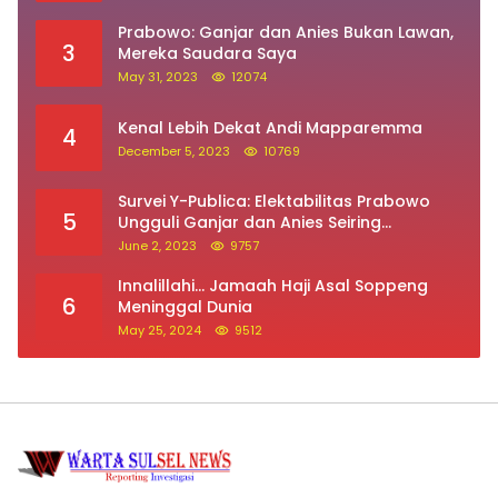
Prabowo: Ganjar dan Anies Bukan Lawan,
3
Mereka Saudara Saya
May 31, 2023
12074
Kenal Lebih Dekat Andi Mapparemma
4
December 5, 2023
10769
Survei Y-Publica: Elektabilitas Prabowo
5
Ungguli Ganjar dan Anies Seiring
Kepuasan Terhadap Jokowi Naik
June 2, 2023
9757
Innalillahi… Jamaah Haji Asal Soppeng
6
Meninggal Dunia
May 25, 2024
9512