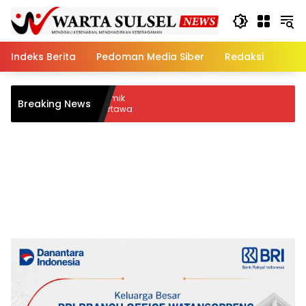
Skip
to
content
Indeks Berita
Pedoman Media Siber
Redaksi
Semara
Breaking News
dan Bu
AI