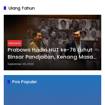
Ulang Tahun
Nasional
Prabowo Hadiri HUT ke-76 Luhut
Binsar Pandjaitan, Kenang Masa-
Masa Prajurit
September 29, 2023
Pos Populer