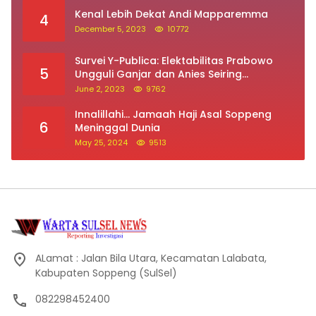
Kenal Lebih Dekat Andi Mapparemma
4
December 5, 2023
10772
Survei Y-Publica: Elektabilitas Prabowo
5
Ungguli Ganjar dan Anies Seiring
Kepuasan Terhadap Jokowi Naik
June 2, 2023
9762
Innalillahi… Jamaah Haji Asal Soppeng
6
Meninggal Dunia
May 25, 2024
9513
ALamat : Jalan Bila Utara, Kecamatan Lalabata,
Kabupaten Soppeng (SulSel)
082298452400