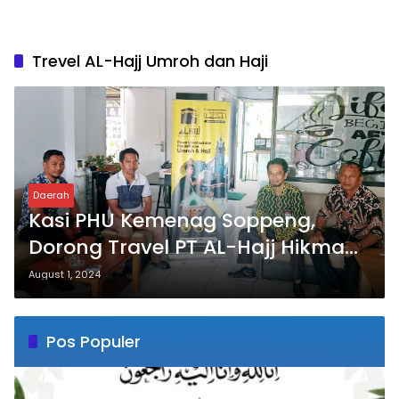
Trevel AL-Hajj Umroh dan Haji
Daerah
Kasi PHU Kemenag Soppeng,
Dorong Travel PT AL-Hajj Hikmah
Indonesia Buka Cabang di
August 1, 2024
Soppeng
Pos Populer