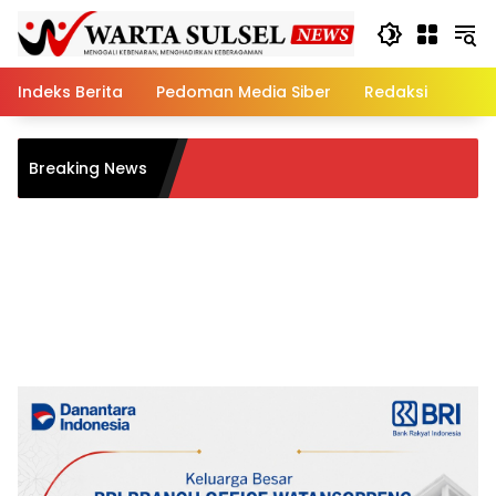
Skip
to
content
Indeks Berita
Pedoman Media Siber
Redaksi
Bank Sul
Breaking News
Bantuan 
Tahun 20