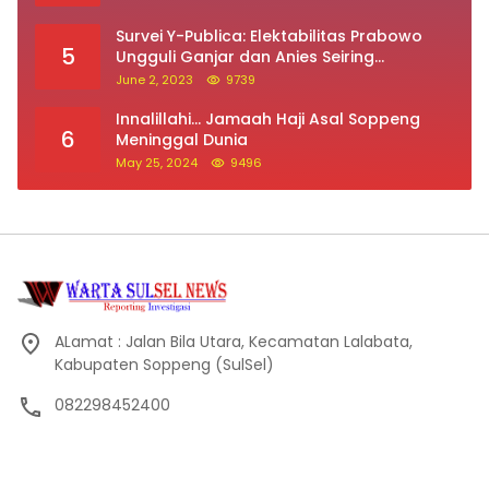
Survei Y-Publica: Elektabilitas Prabowo
5
Ungguli Ganjar dan Anies Seiring
Kepuasan Terhadap Jokowi Naik
June 2, 2023
9739
Innalillahi… Jamaah Haji Asal Soppeng
6
Meninggal Dunia
May 25, 2024
9496
ALamat : Jalan Bila Utara, Kecamatan Lalabata,
Kabupaten Soppeng (SulSel)
082298452400