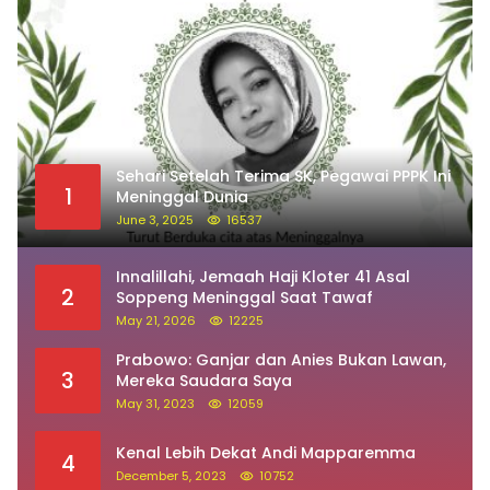
Sehari Setelah Terima SK, Pegawai PPPK Ini
1
Meninggal Dunia
June 3, 2025
16537
Innalillahi, Jemaah Haji Kloter 41 Asal
2
Soppeng Meninggal Saat Tawaf
May 21, 2026
12225
Prabowo: Ganjar dan Anies Bukan Lawan,
3
Mereka Saudara Saya
May 31, 2023
12059
Kenal Lebih Dekat Andi Mapparemma
4
December 5, 2023
10752