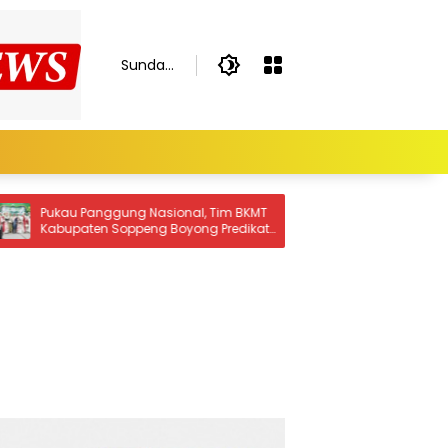
Sunday,
August
9, 2026
Tim BKMT
Camat Lalabata Lepas Lomba Gerak
Predikat
Jalan HUT RI ke-81 Tingkat Pelajar