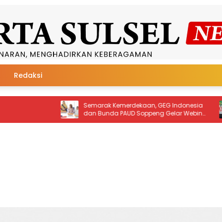
Redaksi
k Kemerdekaan, GEG Indonesia
Pukau Panggung Nasional, 
da PAUD Soppeng Gelar Webinar
Kabupaten Soppeng Boyong 
Juara Favorit