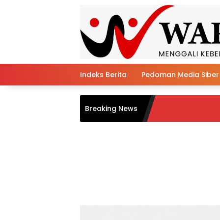
Skip
to
content
Indeks Berita
Pedoman Media Siber
Semara
Breaking News
dan Bun
AI