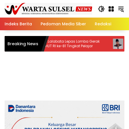
Skip
to
content
Indeks Berita
Pedoman Media Siber
Redaksi
Camat Lalabata Lepas Lomba Gerak
Fakta Mengej
Breaking News
Jalan HUT RI ke-81 Tingkat Pelajar
Persidangan,
Kian Mengua