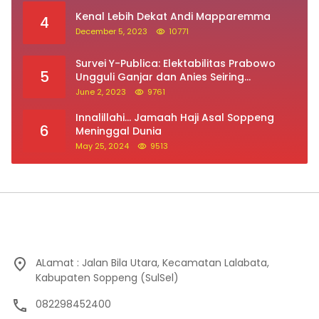
May 21, 2026
12243
Prabowo: Ganjar dan Anies Bukan Lawan,
3
Mereka Saudara Saya
May 31, 2023
12078
Kenal Lebih Dekat Andi Mapparemma
4
December 5, 2023
10771
Survei Y-Publica: Elektabilitas Prabowo
5
Ungguli Ganjar dan Anies Seiring
Kepuasan Terhadap Jokowi Naik
June 2, 2023
9761
Innalillahi… Jamaah Haji Asal Soppeng
6
Meninggal Dunia
May 25, 2024
9513