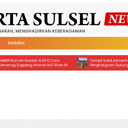
Redaksi
Tampil Solid, Kemenhaj Soppeng Sabet
Rat
e-81
Penghargaan Dukungan
Aka
Penyelenggaraan Kesehatan Haji Terbaik