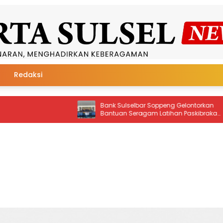
Redaksi
nk Sulselbar Soppeng Gelontorkan
GeBER Rumah Ibadah &
ntuan Seragam Latihan Paskibraka
Kemenag Soppeng Warna
hun 2026