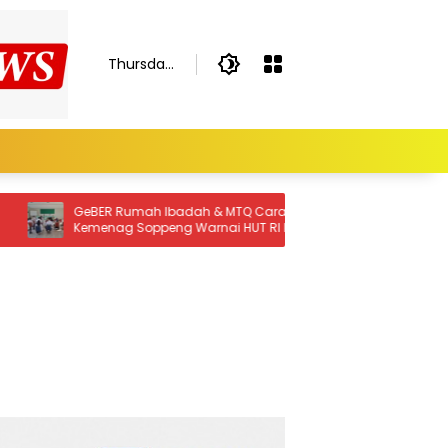
Thursday,
August 6,
2026
 MTQ Cara
Tampil Solid, Kemenhaj Soppeng Sabet
i HUT RI ke-81
Penghargaan Dukungan
Penyelenggaraan Kesehatan Haji Terbaik