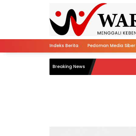
Skip
to
content
Indeks Berita
Pedoman Media Siber
Ba
Breaking News
Ba
Ta