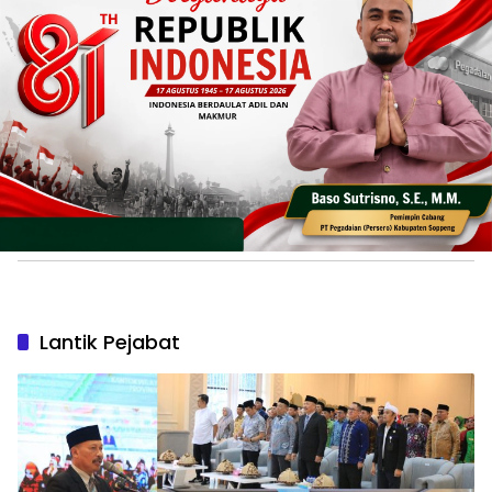
Lantik Pejabat
News
Kakanwil Kemenag Sulsel Lantik
36 Pejabat, Berikut Daftarnya
January 23, 2026
Pos Populer