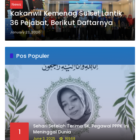
Sehari Setelah Terima SK, Pegawai PPPK Ini
1
Meninggal Dunia
June 3, 2025
16568
Innalillahi, Jemaah Haji Kloter 41 Asal
2
Soppeng Meninggal Saat Tawaf
May 21, 2026
12237
Prabowo: Ganjar dan Anies Bukan Lawan,
3
Mereka Saudara Saya
May 31, 2023
12072
Kenal Lebih Dekat Andi Mapparemma
4
December 5, 2023
10767
Survei Y-Publica: Elektabilitas Prabowo