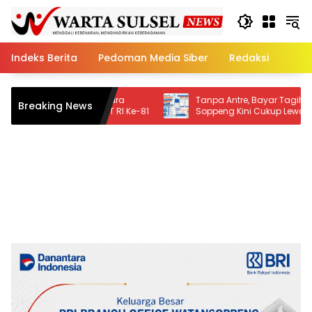
Skip
to
content
Indeks Berita
Pedoman Media Siber
Redaksi
ong Juara
Tanpa Antre, Bayar Tagihan PDAM
Breaking News
 HUT RI Ke-81
Soppeng Kini Cukup Lewat BRImo