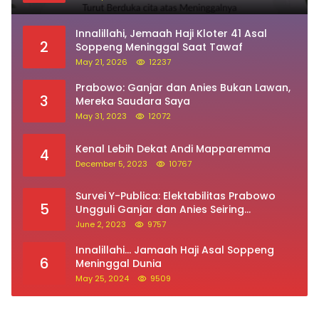
5
Ungguli Ganjar dan Anies Seiring
Kepuasan Terhadap Jokowi Naik
June 2, 2023
9757
Innalillahi… Jamaah Haji Asal Soppeng
6
Meninggal Dunia
May 25, 2024
9509
ALamat : Jalan Bila Utara, Kecamatan Lalabata,
Kabupaten Soppeng (SulSel)
082298452400