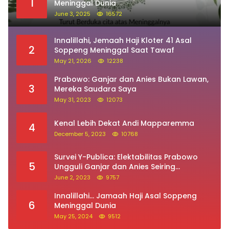
1
Meninggal Dunia
June 3, 2025
16572
Innalillahi, Jemaah Haji Kloter 41 Asal
2
Soppeng Meninggal Saat Tawaf
May 21, 2026
12238
Prabowo: Ganjar dan Anies Bukan Lawan,
3
Mereka Saudara Saya
May 31, 2023
12073
Kenal Lebih Dekat Andi Mapparemma
4
December 5, 2023
10768
Survei Y-Publica: Elektabilitas Prabowo
5
Ungguli Ganjar dan Anies Seiring
Kepuasan Terhadap Jokowi Naik
June 2, 2023
9757
Innalillahi… Jamaah Haji Asal Soppeng
6
Meninggal Dunia
May 25, 2024
9512