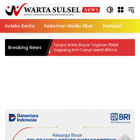
Skip
to
content
Indeks Berita
Pedoman Media Siber
Redaksi
Tanpa Antre, Bayar Tagihan PDAM
Tim Qasidah B
Breaking News
Soppeng Kini Cukup Lewat BRImo
Berkompetisi di
Nasional 2026