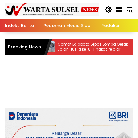
Skip
to
content
Indeks Berita
Pedoman Media Siber
Redaksi
Camat Lalabata Lepas Lomba Gerak
Fakta Mengej
Breaking News
Jalan HUT RI ke-81 Tingkat Pelajar
Persidangan,
Kian Mengua