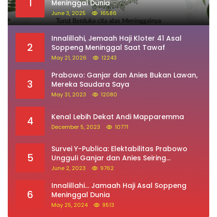
1
Meninggal Dunia
June 3, 2025
16586
Innalillahi, Jemaah Haji Kloter 41 Asal
2
Soppeng Meninggal Saat Tawaf
May 21, 2026
12243
Prabowo: Ganjar dan Anies Bukan Lawan,
3
Mereka Saudara Saya
May 31, 2023
12080
Kenal Lebih Dekat Andi Mapparemma
4
December 5, 2023
10771
Survei Y-Publica: Elektabilitas Prabowo
5
Ungguli Ganjar dan Anies Seiring
Kepuasan Terhadap Jokowi Naik
June 2, 2023
9762
Innalillahi… Jamaah Haji Asal Soppeng
6
Meninggal Dunia
May 25, 2024
9513