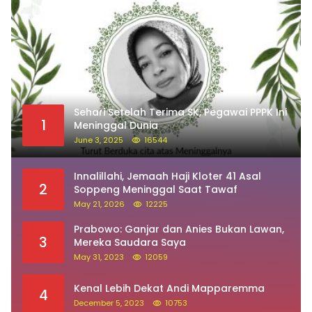
Sehari Setelah Terima SK, Pegawai PPPK Ini
1
Meninggal Dunia
June 3, 2025
16544
Innalillahi, Jemaah Haji Kloter 41 Asal
2
Soppeng Meninggal Saat Tawaf
May 21, 2026
12225
Prabowo: Ganjar dan Anies Bukan Lawan,
3
Mereka Saudara Saya
May 31, 2023
12059
Kenal Lebih Dekat Andi Mapparemma
4
December 5, 2023
10753