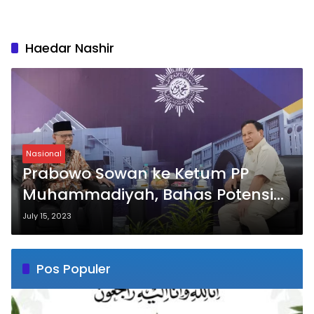
Haedar Nashir
Nasional
Prabowo Sowan ke Ketum PP
Muhammadiyah, Bahas Potensi
Anak Bangsa
July 15, 2023
Pos Populer