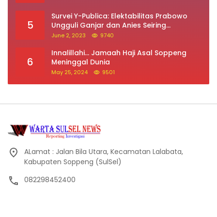
Survei Y-Publica: Elektabilitas Prabowo
5
Ungguli Ganjar dan Anies Seiring
Kepuasan Terhadap Jokowi Naik
June 2, 2023
9740
Innalillahi… Jamaah Haji Asal Soppeng
6
Meninggal Dunia
May 25, 2024
9501
ALamat : Jalan Bila Utara, Kecamatan Lalabata,
Kabupaten Soppeng (SulSel)
082298452400