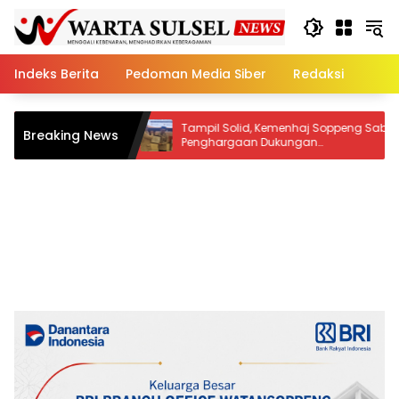
Skip
to
content
Indeks Berita
Pedoman Media Siber
Redaksi
Tampil Solid, Kemenhaj Soppeng Sabet
Ratus
Breaking News
81
Penghargaan Dukungan
Akade
Penyelenggaraan Kesehatan Haji Terbaik