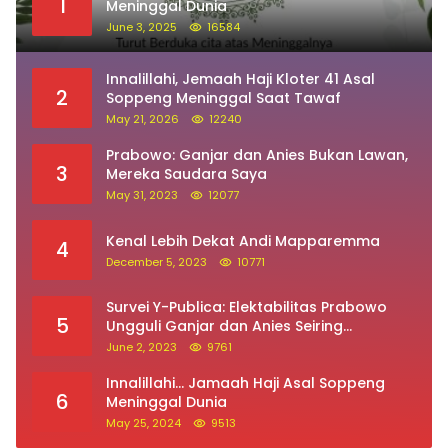
1
Meninggal Dunia
June 3, 2025
16584
Innalillahi, Jemaah Haji Kloter 41 Asal
2
Soppeng Meninggal Saat Tawaf
May 21, 2026
12240
Prabowo: Ganjar dan Anies Bukan Lawan,
3
Mereka Saudara Saya
May 31, 2023
12077
Kenal Lebih Dekat Andi Mapparemma
4
December 5, 2023
10771
Survei Y-Publica: Elektabilitas Prabowo
5
Ungguli Ganjar dan Anies Seiring
Kepuasan Terhadap Jokowi Naik
June 2, 2023
9761
Innalillahi… Jamaah Haji Asal Soppeng
6
Meninggal Dunia
May 25, 2024
9513