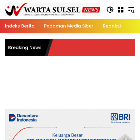
Skip
to
content
Indeks Berita
Pedoman Media Siber
Redaksi
Camat Lalabata 
Breaking News
Jalan HUT RI ke-81