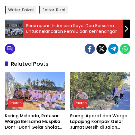
Writer: Faizal
Editor: Rizal
Perempuan Indonesia Raya: Doa Bersama
untuk Kelancaran Pemilu dan Kemenangan
Related Posts
Daerah
Daerah
Kering Melanda, Ratusan
Sinergi Aparat dan Warga
Warga Bersama Muspika
Lapajung Kompak Gelar
Donri-Donri Gelar Sholat
Jumat Bersih di Jalan
Istisqa
Pesantren