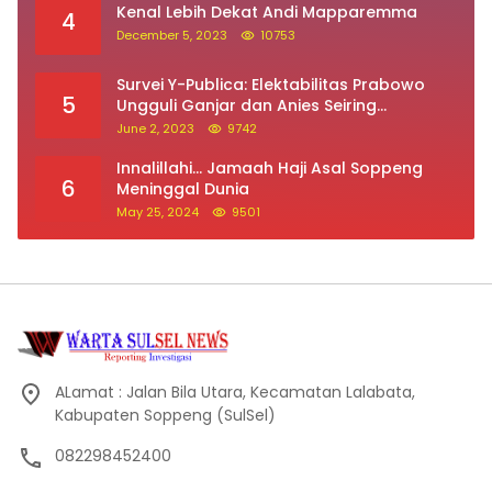
Kenal Lebih Dekat Andi Mapparemma
4
December 5, 2023
10753
Survei Y-Publica: Elektabilitas Prabowo
5
Ungguli Ganjar dan Anies Seiring
Kepuasan Terhadap Jokowi Naik
June 2, 2023
9742
Innalillahi… Jamaah Haji Asal Soppeng
6
Meninggal Dunia
May 25, 2024
9501
ALamat : Jalan Bila Utara, Kecamatan Lalabata,
Kabupaten Soppeng (SulSel)
082298452400