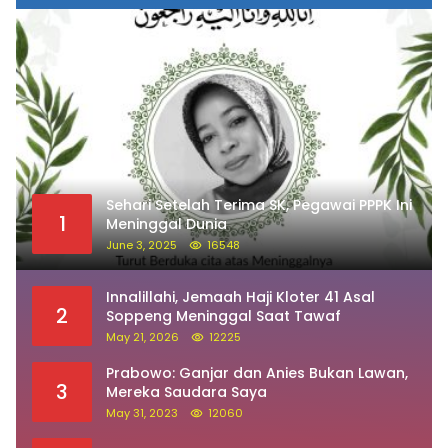
Sehari Setelah Terima SK, Pegawai PPPK Ini
1
Meninggal Dunia
June 3, 2025
16548
Innalillahi, Jemaah Haji Kloter 41 Asal
2
Soppeng Meninggal Saat Tawaf
May 21, 2026
12225
Prabowo: Ganjar dan Anies Bukan Lawan,
3
Mereka Saudara Saya
May 31, 2023
12060