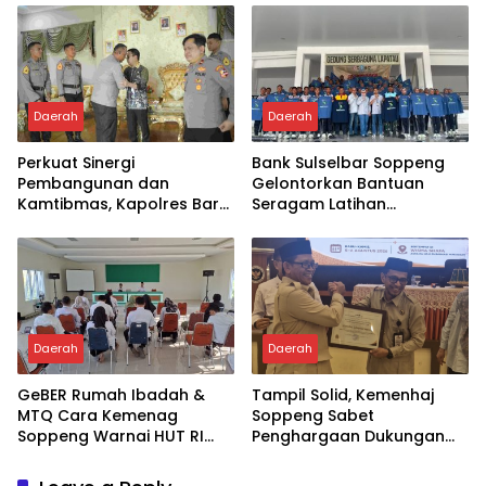
Daerah
Daerah
Perkuat Sinergi
Bank Sulselbar Soppeng
Pembangunan dan
Gelontorkan Bantuan
Kamtibmas, Kapolres Baru
Seragam Latihan
Soppeng “MAPPATABE” ke
Paskibraka Tahun 2026
Bupati Suwardi Haseng
Daerah
Daerah
GeBER Rumah Ibadah &
Tampil Solid, Kemenhaj
MTQ Cara Kemenag
Soppeng Sabet
Soppeng Warnai HUT RI
Penghargaan Dukungan
ke-81
Penyelenggaraan
Kesehatan Haji Terbaik