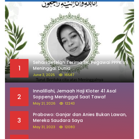
Sehari Setelah Terima SK, Pegawai PPPK Ini
1
Meninggal Dunia
June 3, 2025
16587
Innalillahi, Jemaah Haji Kloter 41 Asal
2
Soppeng Meninggal Saat Tawaf
May 21, 2026
12243
Prabowo: Ganjar dan Anies Bukan Lawan,
3
Mereka Saudara Saya
May 31, 2023
12080