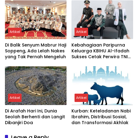
Pernikahan
Artikel
Artikel
Di Balik Senyum Mabrur Haji
Kebahagiaan Paripurna
Soppeng, Ada Lelah Nakes
Keluarga KBIHU Al-Ifadah
yang Tak Pernah Mengeluh
Sukses Cetak Perwira TNI
Dan Dokter
Artikel
Artikel
Di Arafah Hari Ini, Dunia
Kurban: Keteladanan Nabi
Seolah Berhenti dan Langit
Ibrahim, Distribusi Sosial,
Dibanjiri Doa
dan Transformasi Akhlak
Leave a Reply