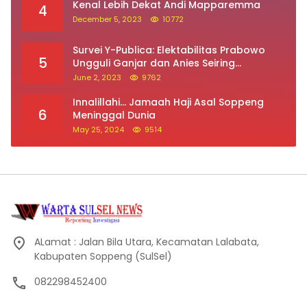
Kenal Lebih Dekat Andi Mapparemma
4
December 5, 2023
10772
Survei Y-Publica: Elektabilitas Prabowo
5
Ungguli Ganjar dan Anies Seiring
Kepuasan Terhadap Jokowi Naik
June 2, 2023
9762
Innalillahi… Jamaah Haji Asal Soppeng
6
Meninggal Dunia
May 25, 2024
9514
ALamat : Jalan Bila Utara, Kecamatan Lalabata,
Kabupaten Soppeng (SulSel)
082298452400