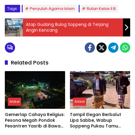
Tags:
Penyuluh Agama Islam
Rutan Kelas II B
Atap Gudang Bulog Soppeng di Terjang
Angin Kencang
Related Posts
Artikel
Artikel
Gemerlap Cahaya Religius:
Tampil Elegan Berbalut
Pesona Megah Pondok
Lipa Sabbe, Wabup
Pesantren Yasrib di Bawah
Soppeng Pukau Tamu
Langit Malam
Undangan di Pesta